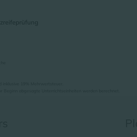
zreifeprüfung
che
nd inklusive 19% Mehrwertsteuer.
or Beginn abgesagte Unterrichtseinheiten werden berechnet.
rs
Pl