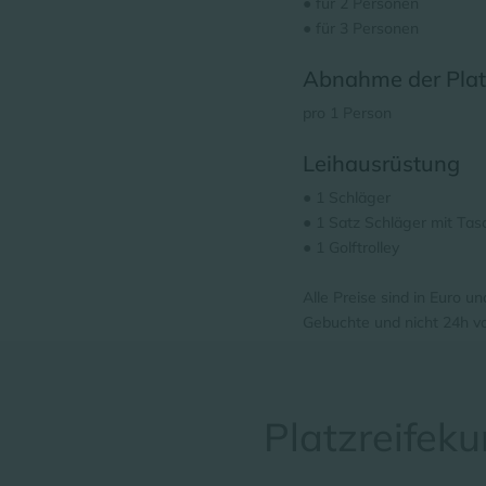
● für 2 Personen
● für 3 Personen
Abnahme der Plat
pro 1 Person
Leihausrüstung
● 1 Schläger
● 1 Satz Schläger mit Tas
● 1 Golftrolley
Alle Preise sind in Euro u
Gebuchte und nicht 24h v
Platzreifeku