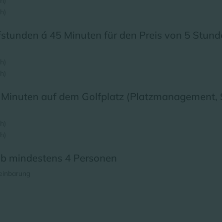
ch)
h)
fstunden á 45 Minuten für den Preis von 5 Stun
h)
ch)
 Minuten auf dem Golfplatz (Platzmanagement, S
h)
h)
ab mindestens 4 Personen
reinbarung