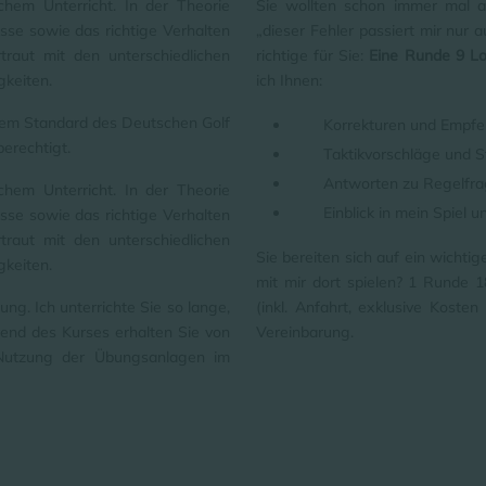
chem Unterricht. In der Theorie
Sie wollten schon immer mal a
sse sowie das richtige Verhalten
„dieser Fehler passiert mir nur 
traut mit den unterschiedlichen
richtige für Sie:
Eine Runde 9 Lo
gkeiten.
ich Ihnen:
dem Standard des Deutschen Golf
Korrekturen und Empfe
erechtigt.
Taktikvorschläge und S
Antworten zu Regelfrag
chem Unterricht. In der Theorie
Einblick in mein Spiel
sse sowie das richtige Verhalten
traut mit den unterschiedlichen
Sie bereiten sich auf ein wichti
gkeiten.
mit mir dort spielen? 1 Runde 
ung. Ich unterrichte Sie so lange,
(inkl. Anfahrt, exklusive Koste
hrend des Kurses erhalten Sie von
Vereinbarung.
 Nutzung der Übungsanlagen im