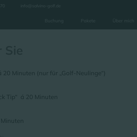
870
info@salvino-golf.de
Buchung
Pakete
Über mich
 Sie
 20 Minuten (nur für „Golf-Neulinge“)
ck Tip“ á 20 Minuten
 Minuten