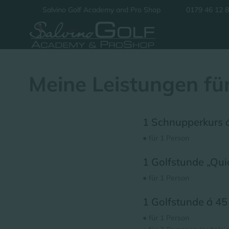
Salvino Golf Academy and Pro Shop
0179 46 12 
Meine Leistungen für
1 Schnupperkurs á
● für 1 Person
1 Golfstunde „Qui
● für 1 Person
1 Golfstunde á 45
● für 1 Person